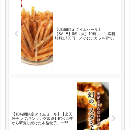
【5時間限定タイムセール】
【SALE】8/9（火）10時～！＼送料
無料1,730円！／かむチカラを育てる
＜旨炙りいかスティック500g＞ する
めスティック が1730円とお買い得！
【10時間限定タイムセール】【楽天
餃子 人気ランキング常連】昭和39年
から研究し続けた本格餃子。一部ス
ーパーでしか買えなかった”幻の餃子”