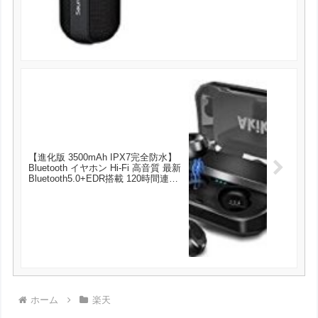
スピーカー Bluetooth Speaker P5 ブ
ラック が3999円とお買い得！
【進化版 3500mAh IPX7完全防水】
Bluetooth イヤホン Hi-Fi 高音質 最新
Bluetooth5.0+EDR搭載 120時間連続
駆動 3Dステレオサウンド 完全ワイヤ
レス イヤホン 自動ペアリング ブル
ートゥース イヤホン AAC対応 左右
分離型 Siri対応 が4980円とお買い
得！
ホーム
楽天