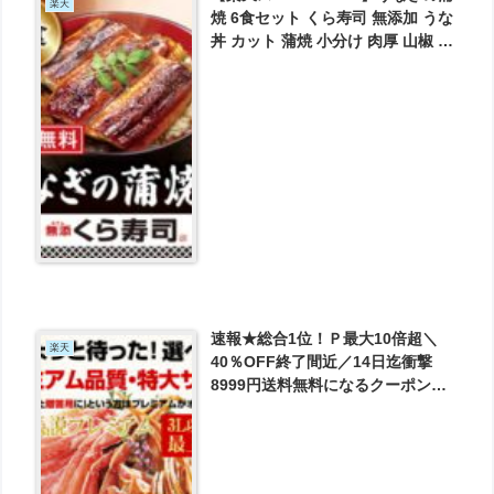
楽天
焼 6食セット くら寿司 無添加 うな
丼 カット 蒲焼 小分け 肉厚 山椒 う
なぎのタレ 炭火焼 ひつまぶし お中
元 が実質2859円とお買い得！
速報★総合1位！Ｐ最大10倍超＼
楽天
40％OFF終了間近／14日迄衝撃
8999円送料無料になるクーポン
有！お歳暮 年内数量限定【特盛総
重量2kg超】or【プレミアム特大
3L超1.2kg】元祖カット済生本ずわ
い蟹 が8999円とお買い得！