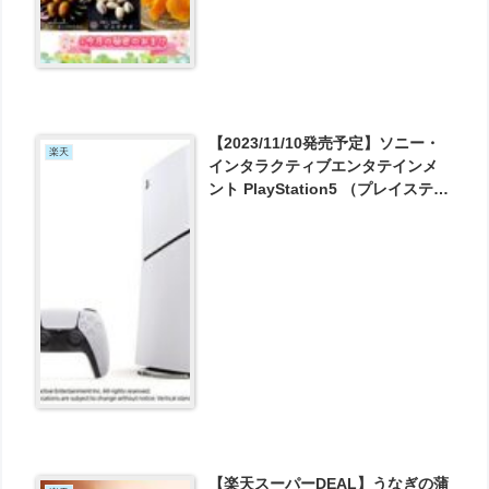
【2023/11/10発売予定】ソニー・
楽天
インタラクティブエンタテインメ
ント PlayStation5 （プレイステー
ション 5）[PS5 model group
slim][CFI-2000A01] PS5 [ゲーム
機本体] が66980円で予約受付中！
【楽天スーパーDEAL】うなぎの蒲