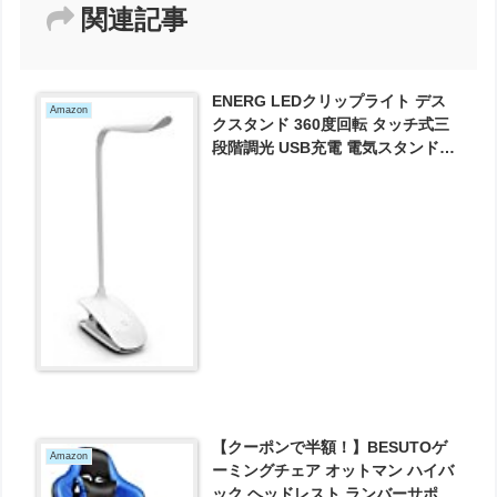
関連記事
ENERG LEDクリップライト デス
Amazon
クスタンド 360度回転 タッチ式三
段階調光 USB充電 電気スタンド
PC作業・仕事・寝室・卓上・読
書・譜面ライト 自然光 目に優しい
（白）T12-EN139 が840円とお買
い得！
【クーポンで半額！】BESUTOゲ
Amazon
ーミングチェア オットマン ハイバ
ック ヘッドレスト ランバーサポー