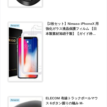
【2枚セット】Nimaso iPhoneX 用
Amazon
強化ガラス液晶保護フィルム 【日
本製素材旭硝子製】【ガイド枠付
き】3D Touch対応/業界最高硬度
9H/高透過率 (iPhone X 用) が779
円とお買い得！
ELECOM 有線トラックボールマウ
Amazon
ス 6ボタン握りの極み M-