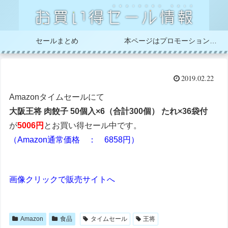
セールまとめ
本ページはプロモーションが含まれています
2019.02.22
Amazonタイムセールにて
大阪王将 肉餃子 50個入×6（合計300個） たれ×36袋付
が
5006円
とお買い得セール中です。
（Amazon通常価格 ： 6858円）
画像クリックで販売サイトへ
Amazon
食品
タイムセール
王将