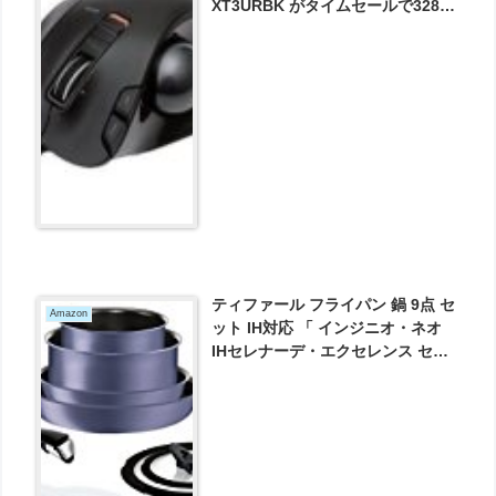
XT3URBK がタイムセールで3280
円とお買い得！
ティファール フライパン 鍋 9点 セ
Amazon
ット IH対応 「 インジニオ・ネオ
IHセレナーデ・エクセレンス セッ
ト9 」 チタン エクセレンス 6層コ
ーティング L66491 取っ手のとれ
る T-fal が13801円とお買い得！