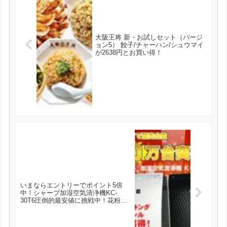
大阪王将 新・お試しセット（バージ
ョン5） 餃子/チャーハン/シュウマイ
が2638円とお買い得！
いまならエントリーでポイント5倍
中！シャープ加湿空気清浄機KC-
30T6圧倒的最安値に挑戦中！花粉や
乾燥・ウイルス対策にプラズマクラ
スター7000搭載2018年最新モデル！
【あす楽】【送料無料】 が13824円