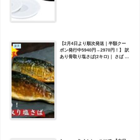
【2月4日より順次発送｜半額クー
楽天
ポン発行中5940円→2970円！】 訳
あり骨取り塩さば(2キロ)｜ さば 訳
あり 在庫処分 半額 送料無料 が
2970円とお買い得！