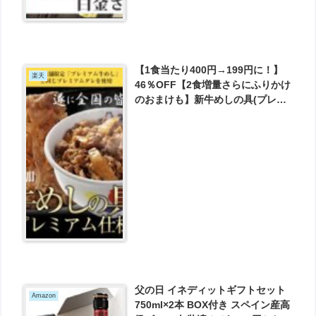
【1食当たり400円→199円に！】
楽天
46％OFF【2食増量さらにふりかけ
のおまけも】新牛めしの具(プレミ
アム仕様)30＋2個増量セット＋牛
めしふりかけ1個【牛丼の具】時短
牛めし 1個当たりたっぷり135g が
6380円とお買い得！
父の日 イネディットギフトセット
Amazon
750ml×2本 BOX付き スペイン産高