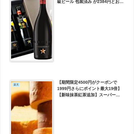
級ビール 包装済み が2384円とお買
い得！
【期間限定4500円がクーポンで
楽天
1999円さらにポイント最大19倍】
【新味抹茶紅茶追加】スーパージ
ャンボクーヘン5種の味から選べる
3種セット！！ が1999円とお買い
得！