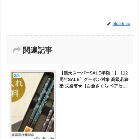
okaidoku
関連記事
【楽天スーパーSALE半額！】〔12
楽天
周年SALE〕クーポン対象 高級若狭
塗 夫婦箸★【白金さくら ペアセッ
ト(化粧箱入 スベリ止 食洗機対
応)】送料無料 が1979円とお買い
得！