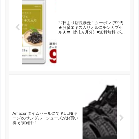
22日より店長暴走！クーポンで99円
★肝臓エキス入りオルニチンカプセ
ル★〓《約1ヵ月分》■送料無料 が99
円とお買い得！
Amazonタイムセールにて KEEN(キ
ーン)のサンダル・シューズがお買い
得 が実施中！