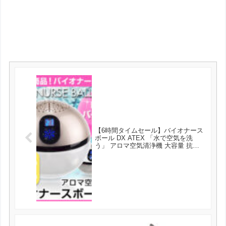
【6時間タイムセール】バイオナース
ボール DX ATEX 「水で空気を洗
う」 アロマ空気清浄機 大容量 抗菌
消臭付 PM2.5 対応 花粉 黄砂 LEDラ
イト シャンパンゴールド ウッドスタ
イル 空気清浄機 が6180円とお買い
得！