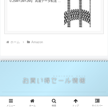
0.25M+1M+2M】 高速データ転送 急
速充電 USB同期＆充電 高耐久
Lightning ケーブル ナイロン編み
iPhone XS/XS Max/XR/X/8/8Plus/7/7
Plus/6s/6s Plus/iPad/iPod各種対応
が679円とお買い得！
ホーム
Amazon
© 2014 お買い得セール情報.
メニュー
ホーム
検索
トップ
サイドバー