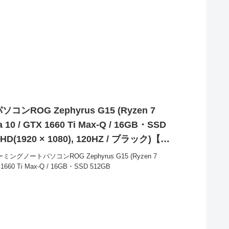
ROG Zephyrus G15 (Ryzen 7
 10 / GTX 1660 Ti Max-Q / 16GB・SSD
HD(1920 × 1080), 120HZ / ブラック)【日
証】GA502DU-R7G1660AS が
ングノートパソコンROG Zephyrus G15 (Ryzen 7
X 1660 Ti Max-Q / 16GB・SSD 512GB