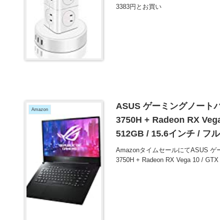
3383円とお買い
ASUS ゲーミングノートパソコン
Amazon
3750H + Radeon RX Vega
512GB / 15.6インチ / フル
本正規代理店品】【あんしん保
AmazonタイムセールにてASUS ゲーミ
116820円とお買い得！
3750H + Radeon RX Vega 10 / GT