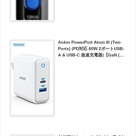
Anker PowerPort Atom III (Two
Amazon
Ports) (PD対応 60W 2ポートUSB-
A & USB-C 急速充電器)【GaN (窒
化ガリウム) 採用/PSE認証
済/PowerIQ 2.0・3.0 / PD対応】
iPhone 11 / 11 Pro / 11 Pro
Max、MacBook Air その他USB-C
機器対応 が3654円とお買い得！