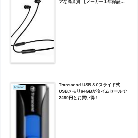
アな高音質 【メーカー１年保証】
快適なカナル型 8時間連続再生
IPX5 金属ボデイ スポーツ仕様 マ
イク付き が1679円とお買い得！
Transcend USB 3.0スライド式
Amazon
USBメモリ64GBがタイムセールで
2480円とお買い得！