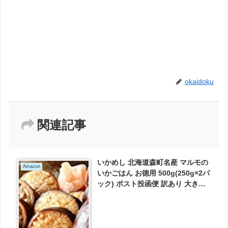
okaidoku
関連記事
いかめし 北海道森町名産 マルモの
Amazon
いかごはん お徳用 500g(250g×2パ
ック) ポスト投函便 訳あり 大きさ
不揃い品 が1572円とお買い得！