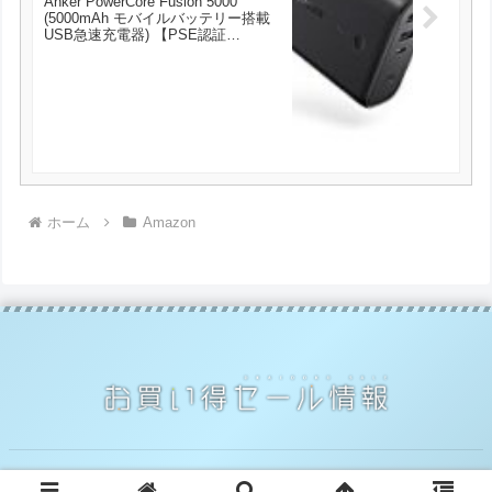
Anker PowerCore Fusion 5000
(5000mAh モバイルバッテリー搭載
USB急速充電器) 【PSE認証
済/PowerIQ搭載/折りたたみ式プラグ
搭載】 iPhone、iPad、Android各種対
応 (ブラック) が2399円とお買い得！
ホーム
Amazon