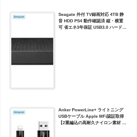
Seagate 外付 TV録画対応 4TB 静
Amazon
音 HDD PS4 動作確認済 縦・横置
可 省エネ3年保証 USB3.0 ハードデ
ィスク 3.5″ データ復旧サポート(有
償) STEB4000304 が8882円とお買
い得！
Anker PowerLine+ ライトニング
Amazon
USBケーブル Apple MFi認証取得
【2重編込の高耐久ナイロン素材 /
フェルト製ポーチ付属】iPhone、
iPad各種他対応 (1.8m グレー) が