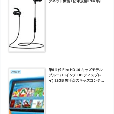
グネット機能 / 防水規格IPX4 /内蔵
マイク搭載】 iPhone、Android各
種対応 が2000円とお買い得！
第9世代 Fire HD 10 キッズモデル
Amazon
ブルー (10インチ HD ディスプレ
イ) 32GB 数千点のキッズコンテン
ツが1年間使い放題 が14980円とお
買い得！