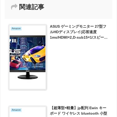
関連記事
ASUS ゲーミングモニター 27型フ
Amazon
ルHDディスプレイ(応答速度
1ms/HDMI×2,D-sub15×1/スピーカ
ー内蔵/3年保証) VP278H が15800
円とお買い得！
【超薄型×軽量】jp配列 Ewin キー
Amazon
ボード ワイヤレス bluetooth 小型