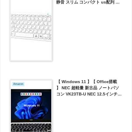
静音 スリム コンパクト us配列 日
本語 jis配列 が1598円とお買い
得！
【 Windows 11 】【 Office搭載
Amazon
】 NEC 超軽量 新古品 ノートパソ
コン VK23TB-U NEC 12.5インチ/
第六世代 Core i5 /メモリ SSD ご選
択可能/無線LAN
/8GB/SSD256GB（整備済み品）
が19800円とお買い得！