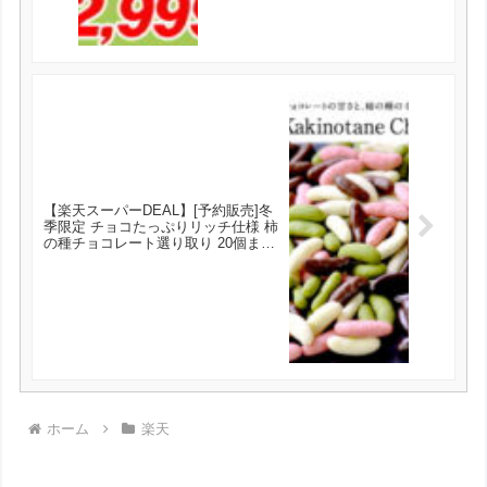
【楽天スーパーDEAL】[予約販売]冬
季限定 チョコたっぷりリッチ仕様 柿
の種チョコレート選り取り 20個まで
1配送でお届け メール便【送料無料】
が実質756円とお買い得！
ホーム
楽天