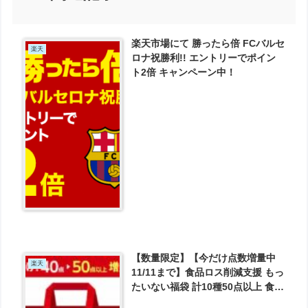
楽天市場にて 勝ったら倍 FCバルセ
楽天
ロナ祝勝利!! エントリーでポイン
ト2倍 キャンペーン中！
【数量限定】【今だけ点数増量中
楽天
11/11まで】食品ロス削減支援 もっ
たいない福袋 計10種50点以上 食品
詰め合わせセット が3980円とお買