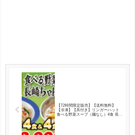
【72時間限定販売】【送料無料】
【冷凍】【具付き】リンガーハット
食べる野菜スープ（麺なし）4食 長崎
ちゃんぽん4食セット が2999円とお
買い得！