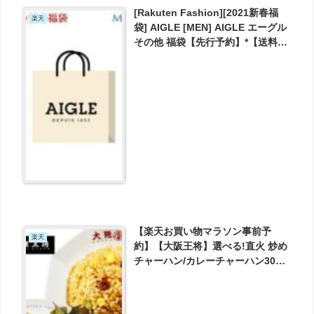
[Rakuten Fashion][2021新春福
楽天
袋] AIGLE [MEN] AIGLE エーグル
その他 福袋【先行予約】*【送料無
料】 が11000円とお買い得！
【楽天お買い物マラソン事前予
楽天
約】【大阪王将】選べる!直火 炒め
チャーハン/カレーチャーハン30袋
（送料無料）仕送り 一人暮らし
まとめ買い が6289円とお買い得！