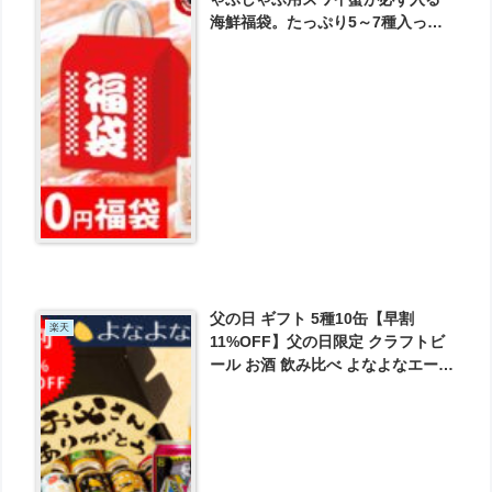
海鮮福袋。たっぷり5～7種入って3
個限定なんと100円！【100円】北
海道海鮮スペシャル福袋 蟹入り【3
個限定】 が100円とお買い得！
父の日 ギフト 5種10缶【早割
楽天
11%OFF】父の日限定 クラフトビ
ール お酒 飲み比べ よなよなエール
《送料無料》 が3275円とお買い
得！