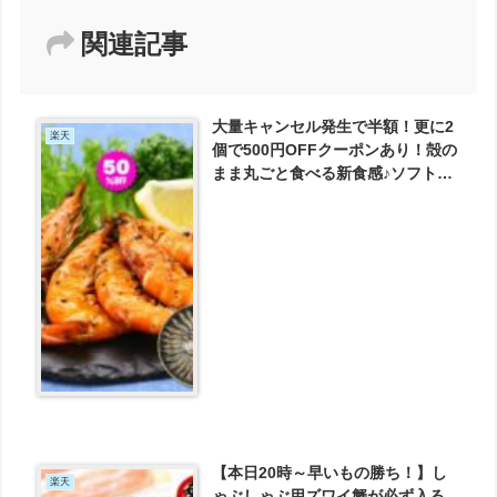
関連記事
大量キャンセル発生で半額！更に2
楽天
個で500円OFFクーポンあり！殻の
まま丸ごと食べる新食感♪ソフトシ
ェルシュリンプ（脱皮直後のバナ
メイエビ）445g/40尾入り が1499
円とお買い得！
【本日20時～早いもの勝ち！】し
楽天
ゃぶしゃぶ用ズワイ蟹が必ず入る