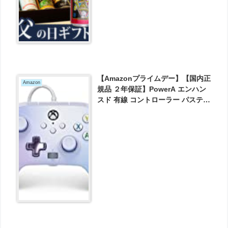
【Amazonプライムデー】【国内正
Amazon
規品 ２年保証】PowerA エンハン
スド 有線 コントローラー パステル
ドリーム 二重振動機能 背面ボタン
Xbox Series X|S Xbox One, PC
Windows 10/11 用(公式ライセン
ス取得) が4488円とお買い得！