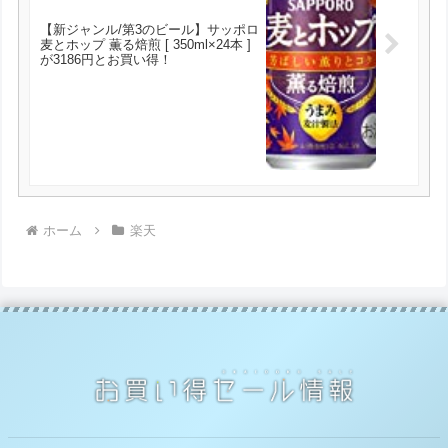
【新ジャンル/第3のビール】サッポロ
麦とホップ 薫る焙煎 [ 350ml×24本 ]
が3186円とお買い得！
ホーム
楽天