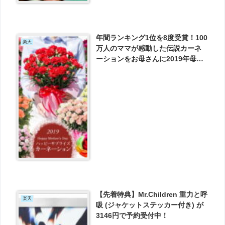
年間ランキング1位を8度受賞！100
楽天
万人のママが感動した伝説カーネ
ーションをお母さんに2019年母の
日プレゼント母の日カーネーショ
ン鉢植えギフト が2980円とお買い
得！
【先着特典】Mr.Children 重力と呼
楽天
吸 (ジャケットステッカー付き) が
3146円で予約受付中！