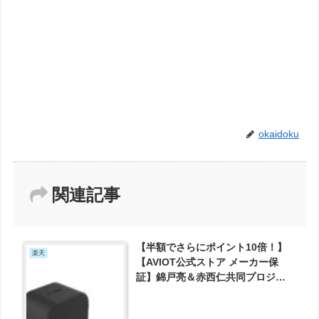
okaidoku
関連記事
【半額でさらにポイント10倍！】
楽天
【AVIOT公式ストア メーカー保
証】錦戸亮＆赤西仁共同プロジェ
クトN/A × AVIOT TE-D01gv-na
Bluetooth イヤホン ワイヤレスイ