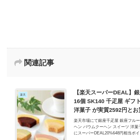
関連記事
【楽天スーパーDEAL】銀
楽天
16個 SK140 千疋屋 
洋菓子 が実質2592円と
楽天市場にて銀座千疋屋 銀座フルーツク
ヘン バウムクーヘン スイーツ 洋菓
にスーパーDEAL20%648円相当ポ