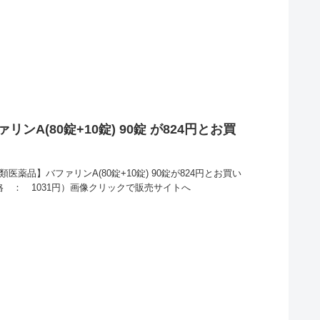
ンA(80錠+10錠) 90錠 が824円とお買
医薬品】バファリンA(80錠+10錠) 90錠が824円とお買い
格 ： 1031円）画像クリックで販売サイトへ