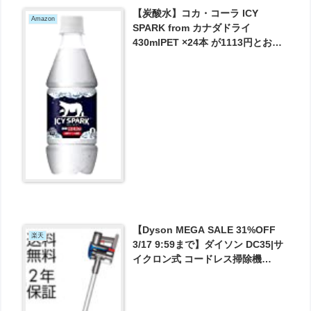
【炭酸水】コカ・コーラ ICY
Amazon
SPARK from カナダドライ
430mlPET ×24本 が1113円とお買
い得！
【Dyson MEGA SALE 31%OFF
楽天
3/17 9:59まで】ダイソン DC35|サ
イクロン式 コードレス掃除機
DC35MO ＜アイアン/サテンフュー
シャ＞【新品/メーカー2年保証】
が29808円とお買い得！