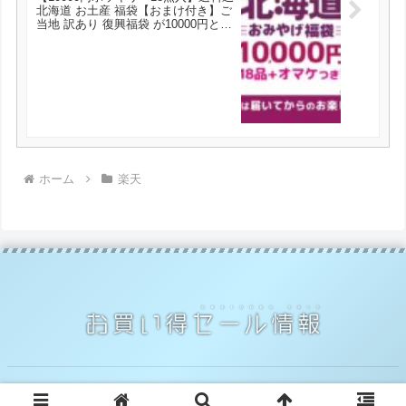
北海道 お土産 福袋【おまけ付き】ご
当地 訳あり 復興福袋 が10000円とお
買い得！
ホーム
楽天