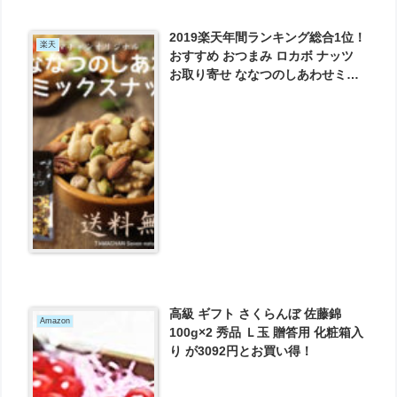
2019楽天年間ランキング総合1位！
楽天
おすすめ おつまみ ロカボ ナッツ
お取り寄せ ななつのしあわせミッ
クスナッツ 選べる 5種類 送料無料
が1090円とお買い得！
高級 ギフト さくらんぼ 佐藤錦
Amazon
100g×2 秀品 Ｌ玉 贈答用 化粧箱入
り が3092円とお買い得！