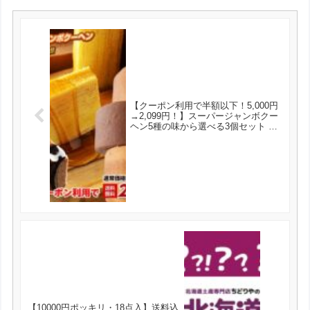
【クーポン利用で半額以下！5,000円
→2,099円！】スーパージャンボクー
ヘン5種の味から選べる3個セット １
個500gの超ド級バームクーヘンが３
つ入り！ が2099円とお買い得！
【10000円ポッキリ・18点入】送料込