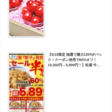
【5/10限定 抽選で最大100%Pバッ
楽天
ク！クーポン併用で60%オフ！
15,000円→5,899円！】松屋 牛め
しの具プレミアム仕様30食 が5899
円とお買い得！