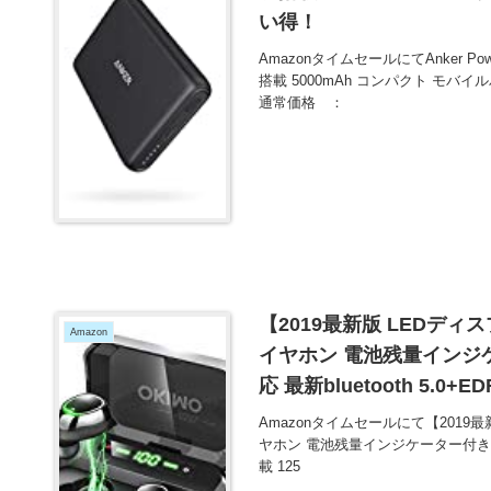
い得！
AmazonタイムセールにてAnker Pow
搭載 5000mAh コンパクト モバイ
通常価格 ：
【2019最新版 LEDディス
Amazon
イヤホン 電池残量インジケー
応 最新bluetooth 5.
得！
Amazonタイムセールにて【2019最新
ヤホン 電池残量インジケーター付き イヤホン
載 125