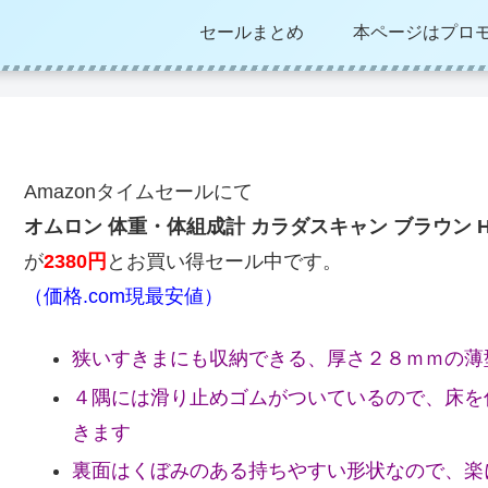
セールまとめ
本ページはプロ
Amazonタイムセールにて
オムロン 体重・体組成計 カラダスキャン ブラウン HBF
が
2380円
とお買い得セール中です。
（価格.com現最安値）
狭いすきまにも収納できる、厚さ２８ｍｍの薄
４隅には滑り止めゴムがついているので、床を
きます
裏面はくぼみのある持ちやすい形状なので、楽