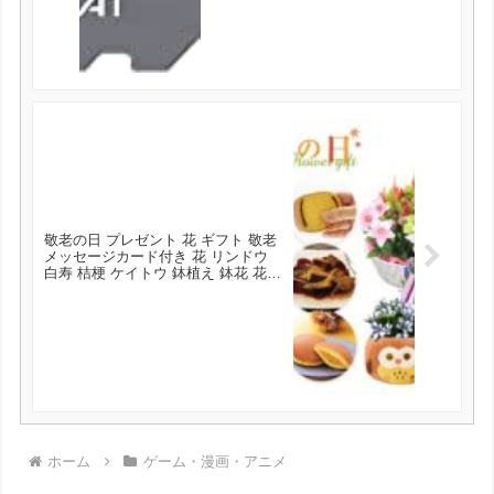
得！
敬老の日 プレゼント 花 ギフト 敬老
メッセージカード付き 花 リンドウ
白寿 桔梗 ケイトウ 鉢植え 鉢花 花鉢
和菓子 食品 文明堂 カステラ どら焼
き こがね芋 わらび餅 日光カステラ
東北～関西 送料無料 花とスイーツ
set が3580円とお買い得！
ホーム
ゲーム・漫画・アニメ