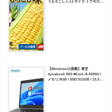
うもろこし L-LLサイズ トウモロコ
シ スイートコーン が2380円とお買
い得！
【Windows11搭載】東芝
Amazon
dynabook R63 ■Core i5-5200U /
メモリ:8GB / SSD:512GB / 13.3
型/ フルHD /Ｗebカメラ内
蔵/Office 2019 (SSD512GB) (整備
済み品) が38080円とお買い得！