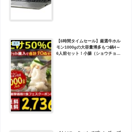
【6時間タイムセール】厳選牛ホル
楽天
モン1000gの大容量博多もつ鍋4～
6人前セット！小腸（ショウチョ
ウ）、シマチョウをたっぷり使用
したホルモンもつ鍋セット が2736
円とお買い得！