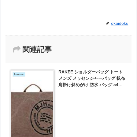
okaidoku
関連記事
RAKEE ショルダーバッグ トート
Amazon
メンズ メッセンジャーバッグ 帆布
肩掛け斜めがけ 防水 バッグ a4サ
イズ 大容量 丈夫 4色 が2533円と
お買い得！