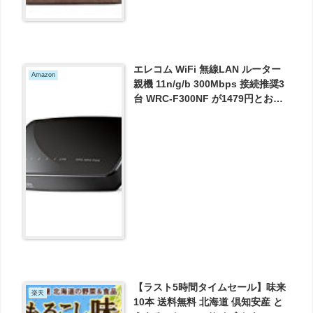
エレコム WiFi 無線LAN ルーター
Amazon
親機 11n/g/b 300Mbps 接続推奨3
台 WRC-F300NF が1479円とお買
い得！
【ラスト5時間タイムセール】味来
楽天
10本 送料無料 北海道 倶知安産 と