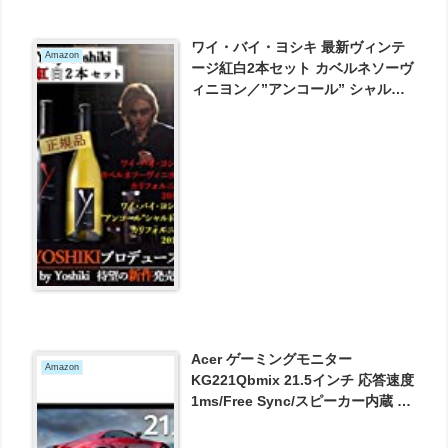
ワイ・バイ・ヨシキ 最新ヴィンテ
Amazon
ージ紅白2本セット カベルネソーヴ
ィニヨン／”アンコール” シャルド
ネ Y by yoshiki[冷蔵便] が9530円
とお買い得！
Acer ゲーミングモニター
Amazon
KG221Qbmix 21.5インチ 応答速度
1ms/Free Sync/スピーカー内蔵 が
11984円とお買い得！