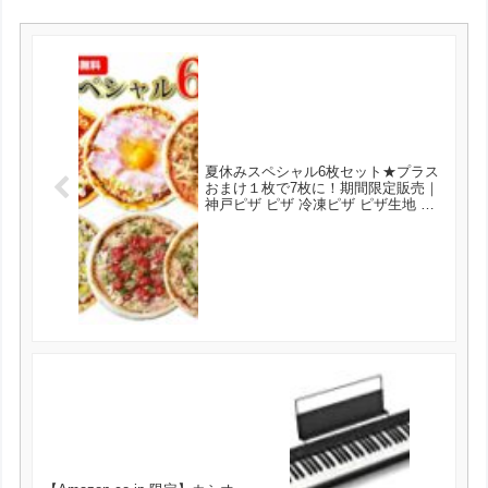
夏休みスペシャル6枚セット★プラス
おまけ１枚で7枚に！期間限定販売｜
神戸ピザ ピザ 冷凍ピザ ピザ生地 手
作り チーズ 宅配ピザ 宅配洋食 ピッ
ツァ 冷凍 宅配 ぴざ セット イタリア
ン 美味しい クリスピー PIZZA【送料
無料】 が4536円とお買い得！