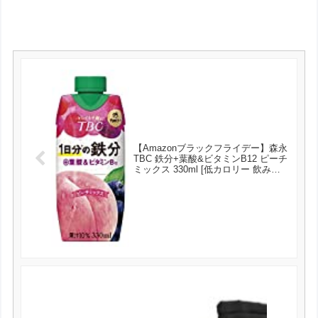
【Amazonブラックフライデー】森永
TBC 鉄分+葉酸&ビタミンB12 ピーチ
ミックス 330ml [低カロリー 飲み物
ドリンク 常温保存 紙パック リキャ
ップボトル] 12本 が1134円とお買い
得！