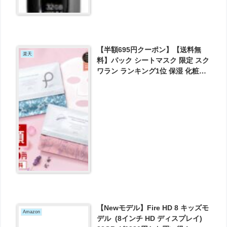
【半額695円クーポン】【送料無
楽天
料】パック シートマスク 限定 スク
ワラン ランキング1位 保湿 化粧水
ギフト プレゼント 母の日 日本製
ローズ 無香料 ［プリュ / PLuS プ
ラセンタ モイスチュアマスク 35枚
入］ が695円とお買い得！
【Newモデル】Fire HD 8 キッズモ
Amazon
デル (8インチ HD ディスプレイ)