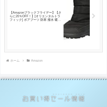
【Amazonブラックフライデー】【さ
らに20％OFF！】[オリエンタルトラ
フィック] ボアブーツ 防寒 撥水 暖か
い 軽い スノーブーツ 防水 雪 雨 レイ
ン レディース ボア 軽量
BLACK(21AW) 23.0 cm~23.5 cm が
3250円とお買い得！
ホーム
Amazon