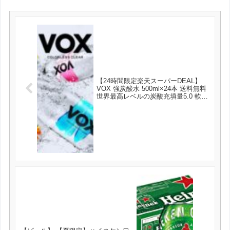
【24時間限定楽天スーパーDEAL】
VOX 強炭酸水 500ml×24本 送料無料
世界最高レベルの炭酸充填量5.0 軟水
天然水 スパークリングウォーター 選
べる5種類 が実質1320円とお買い
得！