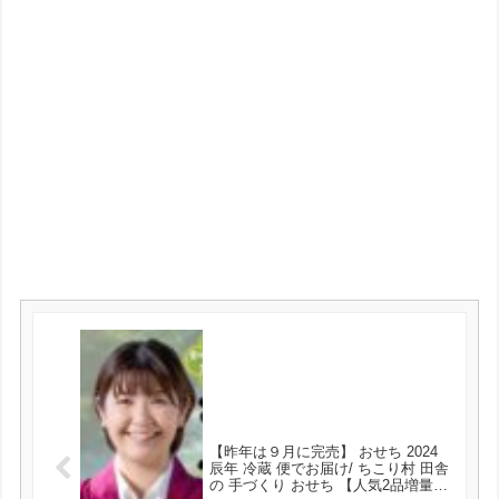
【昨年は９月に完売】 おせち 2024
辰年 冷蔵 便でお届け/ ちこり村 田舎
の 手づくり おせち 【人気2品増量】