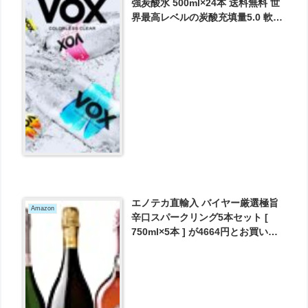
強炭酸水 500ml×24本 送料無料 世
界最高レベルの炭酸充填量5.0 軟水
スパークリングウォーター 選べる6
種類 が実質1403円とお買い得！
エノテカ直輸入 バイヤー厳選極旨
Amazon
辛口スパークリング5本セット [
750ml×5本 ] が4664円とお買い
得！