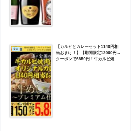
【カルビとカレーセット1140円相
楽天
当おまけ！】【期間限定12000円→
クーポンで5850円！牛カルビ焼肉
とカレーおまけ】新牛めしの具(プ
レミアム仕様)３０食セット【牛丼
の具】 が5850円とお買い得！