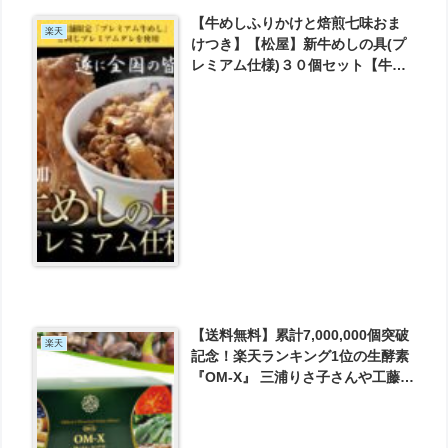
【牛めしふりかけと焙煎七味おま
楽天
けつき】【松屋】新牛めしの具(プ
レミアム仕様)３０個セット【牛丼
の具】 が6380円とお買い得！
【送料無料】累計7,000,000個突破
楽天
記念！楽天ランキング1位の生酵素
『OM-X』 三浦りさ子さんや工藤公
康さんなど美容・スポーツのプロ
が長年愛用し続ける「国産」サプ
リ 7度のベストサプリ受賞実績【送