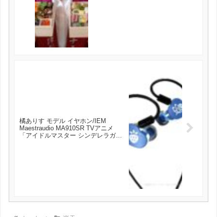
二段重 3～4人前 送料無料 が18970円
で予約受付中！
橘ありす モデル イヤホン/IEM
Maestraudio MA910SR TVアニメ
「アイドルマスター シンデレラガー
ルズ U149」Edition 特別仕様・限定
生産モデル 3.5mm – MMCX リケー
ブル対応 [OTA-MA910SR-MMCX-
U149-TA] が14900円で予約受付中！