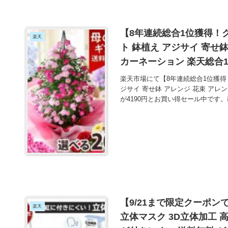
【8年連続総合1位獲得！
楽天
ト 鉢植え アジサイ 寄せ鉢
カーネーション 楽天総合1
楽天市場にて【8年連続総合1位獲得
ジサイ 寄せ鉢 アレンジ 花束 アレ
が4190円とお買い得セール中です
【9/21まで限定クーポン
楽天
立体マスク 3D立体加工 高密度フィルター メガネが曇りにくい 口紅