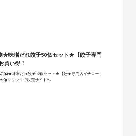
物★味噌だれ餃子50個セット★【餃子専門
とお買い得！
戸名物★味噌だれ餃子50個セット★【餃子専門店イチロー】
。画像クリックで販売サイトへ