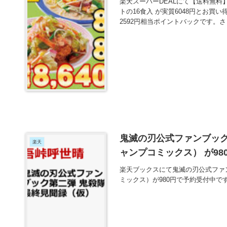
楽天スーパーDEALにて【送料無料
トの16食入 が実質6048円とお買い
2592円相当ポイントバックです。
鬼滅の刃公式ファンブッ
楽天
ャンプコミックス） が9
楽天ブックスにて鬼滅の刃公式ファ
ミックス）が980円で予約受付中で