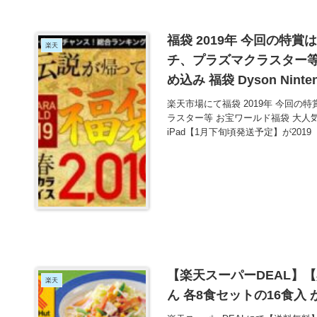
福袋 2019年 今回の特
楽天
チ、プラズマクラスター等
め込み 福袋 Dyson Nint
2019円＋送料995円とお
楽天市場にて福袋 2019年 今回
ラスター等 お宝ワールド福袋 大人気アイテム
iPad【1月下旬頃発送予定】が2019
【楽天スーパーDEAL】
楽天
ん