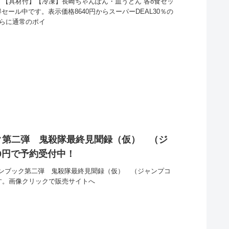
】【具材付】【冷凍】長崎ちゃんぽん・皿うどん 各8食セッ
得セール中です。表示価格8640円からスーパーDEAL30％の
さらに通常のポイ
ク第二弾 鬼殺隊最終見聞録（仮） （ジ
80円で予約受付中！
ンブック第二弾 鬼殺隊最終見聞録（仮） （ジャンプコ
す。画像クリックで販売サイトへ