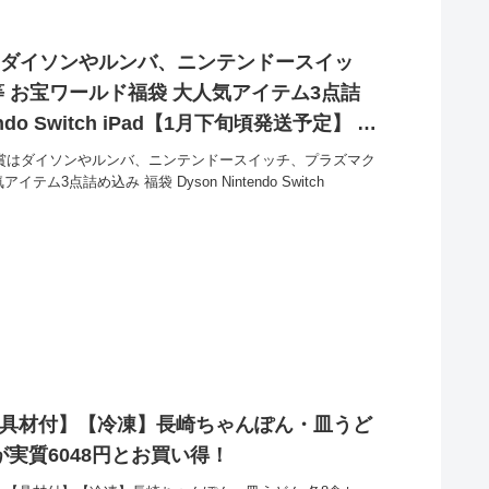
賞はダイソンやルンバ、ニンテンドースイッ
 お宝ワールド福袋 大人気アイテム3点詰
endo Switch iPad【1月下旬頃発送予定】 が
買い得！
の特賞はダイソンやルンバ、ニンテンドースイッチ、プラズマク
3点詰め込み 福袋 Dyson Nintendo Switch
【具材付】【冷凍】長崎ちゃんぽん・皿うど
 各8食セットの16食入 が実質6048円とお買い得！