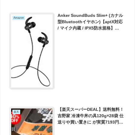
Anker SoundBuds Slim+ (カナル
Amazon
型Bluetoothイヤホン)【aptX対応
/ マイク内蔵 / IPX5防水規格】
iPhone、Android各種対応 が2549
円とお買い得！
【楽天スーパーDEAL】送料無料！
楽天
吉野家 冷凍牛丼の具120g×28袋 仕
送りや買い置きに が実質7193円と
お買い得！