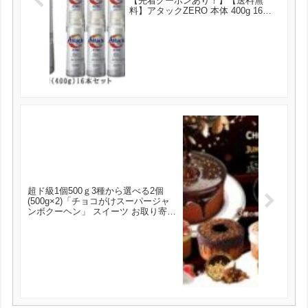
【先着クーポンあり！】【送料無
料】アタックZERO 本体 400g 16本 [
アタックゼロ 花王 洗濯洗剤 ] ギフト
が実質3080円とお買い得！
超ド級1個500ｇ3種から選べる2個
(500g×2)「チョコがけスーパージャ
ンボクーヘン」 スイーツ お取り寄せ
お取り寄せスイーツ 送料無料 が1777
円とお買い得！