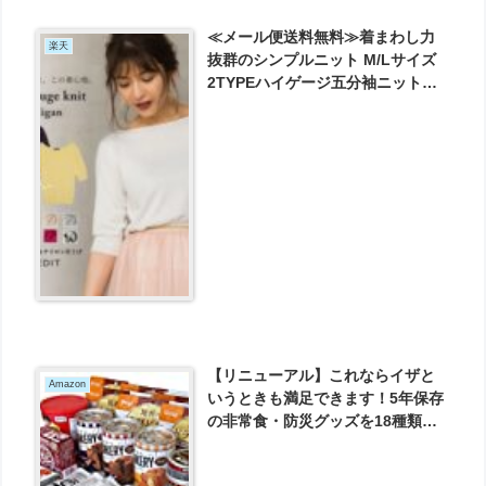
≪メール便送料無料≫着まわし力
楽天
抜群のシンプルニット M/Lサイズ
2TYPEハイゲージ五分袖ニットト
ップス レディース レーヨンナイロ
ン 2タイプ ボートネック Uネック
[2018春夏新作] が1499円とお買い
得！
【リニューアル】これならイザと
Amazon
いうときも満足できます！5年保存
の非常食・防災グッズを18種類セ
ットにした【3日間満足セット】 が
4939円とお買い得！