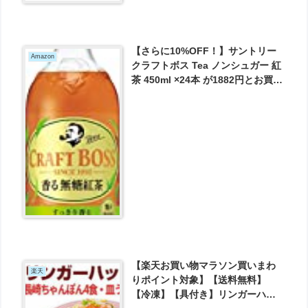
【さらに10%OFF！】サントリー
Amazon
クラフトボス Tea ノンシュガー 紅
茶 450ml ×24本 が1882円とお買い
得！
【楽天お買い物マラソン買いまわ
楽天
りポイント対象】【送料無料】
【冷凍】【具付き】リンガーハッ