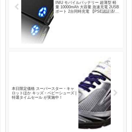
INIU モバイルバッテリー 超薄型 軽
量 10000mAh 大容量 急速充電 2USB
ポート 2台同時充電 【PSE認証済/超
コンパクトサイズ】懐中電灯機能付
き 機内持ち込みが可能
iPhone/iPad/Xperia/Galaxy/Android各
種他対応 スマホ充電器 が1599円とお
買い得！
本日限定価格 スーパースター・キャ
ロットほか キッズ・ベビーシューズ |
特選タイムセール が実施中！