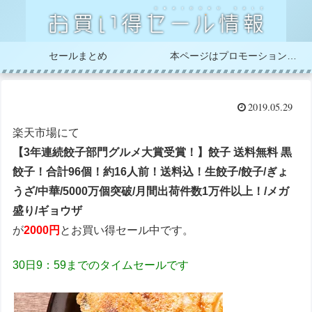
セールまとめ
本ページはプロモーションが含まれています
2019.05.29
楽天市場にて
【3年連続餃子部門グルメ大賞受賞！】餃子 送料無料 黒
餃子！合計96個！約16人前！送料込！生餃子/餃子/ぎょ
うざ/中華/5000万個突破/月間出荷件数1万件以上！/メガ
盛り/ギョウザ
が
2000円
とお買い得セール中です。
30日9：59までのタイムセールです