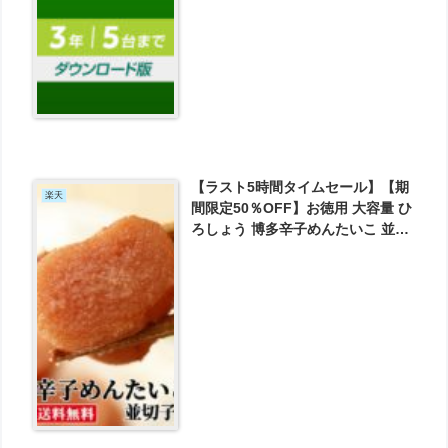
とお買い得！
【ラスト5時間タイムセール】【期
楽天
間限定50％OFF】お徳用 大容量 ひ
ろしょう 博多辛子めんたいこ 並切
子 明太子 訳あり 1kg 送料無料 が
2970円とお買い得！