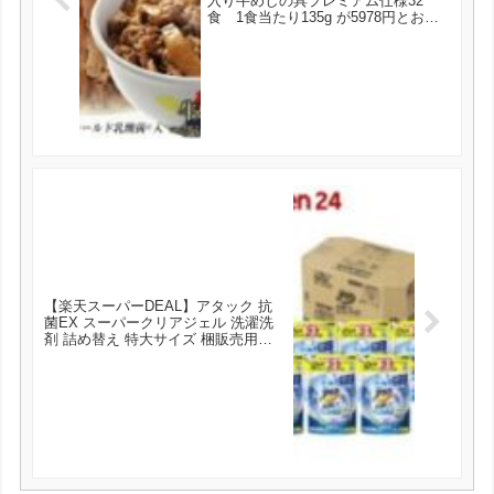
入り牛めしの具プレミアム仕様32
食 1食当たり135g が5978円とお買
い得！
【楽天スーパーDEAL】アタック 抗
菌EX スーパークリアジェル 洗濯洗
剤 詰め替え 特大サイズ 梱販売用
(1.6kg*6個) が実質1551円とお買い
得！