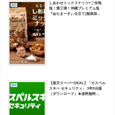
しあわせミックスナッツ×ご当地
楽天
塩！第三弾！沖縄プレミアム塩
『ぬちまーす』仕立て(無添加
300g) が1080円とお買い得！
【楽天スーパーDEAL】「カスペル
楽天
スキー セキュリティ」 3年5台版
（ダウンロード）★送料無料
【Windows・Mac・Android対
応】 スマホもOK★ウイルス対策・
セキュリティソフト が実質6075円