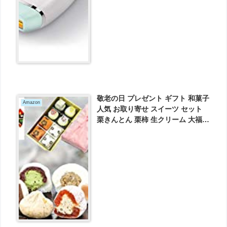
敬老の日 プレゼント ギフト 和菓子
Amazon
人気 お取り寄せ スイーツ セット
栗きんとん 栗柿 生クリーム 大福
セット 風呂敷包 8個入 が2320円と
お買い得！