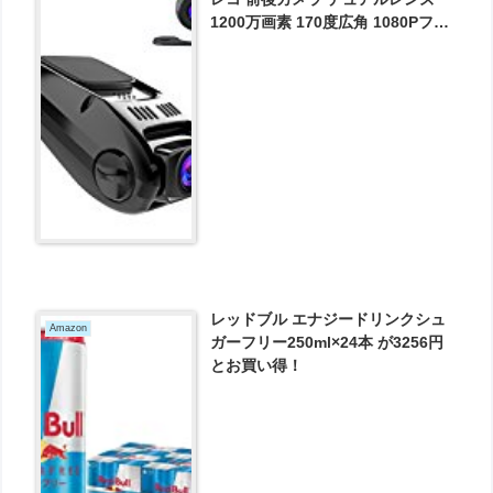
1200万画素 170度広角 1080Pフル
HD Gセンサー搭載 WDR コンデン
サ内蔵 常時録画 動き検知 が6358
円とお買い得！
レッドブル エナジードリンクシュ
Amazon
ガーフリー250ml×24本 が3256円
とお買い得！