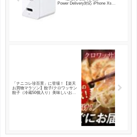
Power Delivery対応 iPhone Xs
Max/iPhone Xs/iPhone
XR/iPhoneX/8/8 Plus/iPhone 11/11
Pro/11 Pro Max等対応（ホワイト）
PA-Y18 が1519円とお買い得！
「ナニコレ珍百景」に登場！【楽天
お買物マラソン】餃子/クロワッサン
餃子（冷蔵50個入り）美味しいお取
寄せグルメとして大人気！ が2650円
とお買い得！