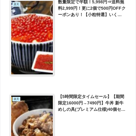
数量限定で半額！5,998円⇒送料無
楽天
料2,999円！更に2個で500円OFFク
ーポンあり！【小粒特選】いくら
醤油漬け500g(約6人前)食べ放題！
【いくら】【イクラ】 が2999円と
お買い得！
【5時間限定タイムセール】【期間
楽天
限定16000円→7490円】牛丼 新牛
めしの具(プレミアム仕様)40個セッ
ト【牛丼の具】 グルメ 1個当たり
たっぷり135g が7490円とお買い
得！