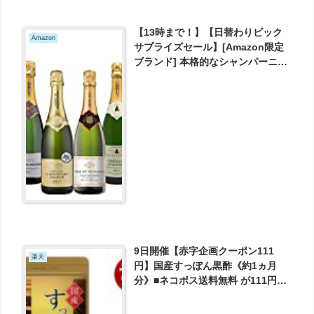
【13時まで！】【日替わりビック
Amazon
サプライズセール】[Amazon限定
ブランド] 本格的なシャンパーニュ
製法で造られたメダル付きも入っ
たスパークリング6本セット!
(750mlx6) が5591円とお買い得！
9日開催【赤字企画クーポン111
楽天
円】国産すっぽん黒酢《約1ヵ月
分》■ネコポス送料無料 が111円と
お買い得！