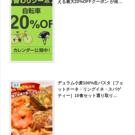
える最大20%OFFクーポン が発行
可能！
デュラム小麦100%生パスタ［フェ
楽天
ットチーネ・リングイネ・スパゲ
ティー］10食セット選り取り
［200g×5P］【送料無料】 が実質
486円とお買い得！