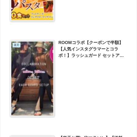
ROOMコラボ【クーポンで半額】
楽天
【人気インスタグラマーとコラ
ボ！】ラッシュガード セットアッ
プ セットアイテム 水着 フリル二の
腕カバー レディース 大人スタイル
メール便 2022春夏新作 が3990円
とお買い得！