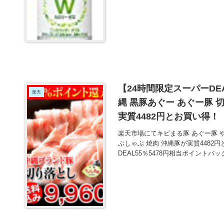
【24時間限定スーパーDE
楽天
縄 黒豚あぐー あぐー豚 切
実質4482円とお買い得！
楽天市場にてキビまる豚 あぐー豚 や
ぶしゃぶ 焼肉 沖縄豚が実質4482
DEAL55％5478円相当ポイントバ