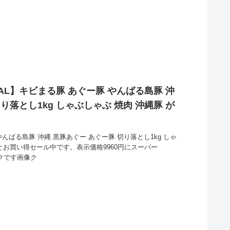
AL】キビまる豚 あぐー豚 やんばる島豚 沖
り落とし1kg しゃぶしゃぶ 焼肉 沖縄豚 が
んばる島豚 沖縄 黒豚あぐー あぐー豚 切り落とし1kg しゃ
円とお買い得セール中です。表示価格9960円にスーパー
ックです画像ク