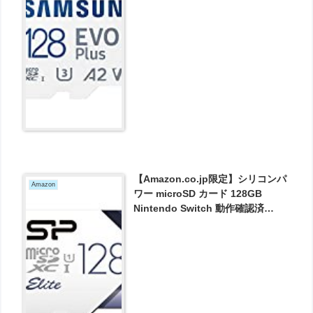
Switch 動作確認済 MB-
MC128KA/EC 国内正規保証品 が
1720円とお買い得！
【Amazon.co.jp限定】シリコンパ
Amazon
ワー microSD カード 128GB
Nintendo Switch 動作確認済
class10 UHS-1対応 最大読込
75MB/s アダプタ付 永久保証 が
3582円とお買い得！