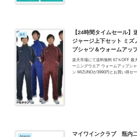
【24時間タイムセール】送料
楽天
ジャージ上下セット ミズ
プシャツ＆ウォームアップ
MIZUNO が3990円とお
楽天市場にて送料無料 67％OFF 最
ーニングウエア ウォームアップシャ
ン MIZUNOが3990円とお買い得
マイワインクラブ 瓶内二
Amazon