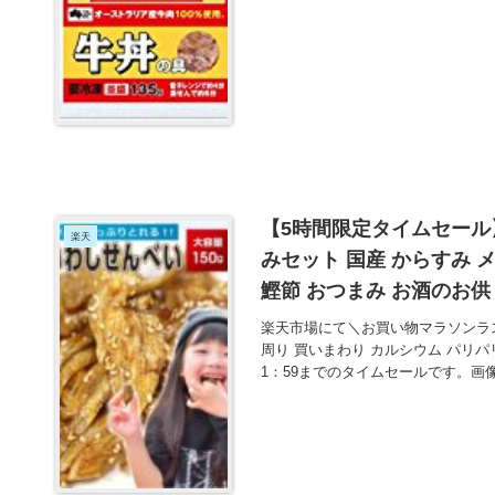
【5時間限定タイムセール
楽天
みセット 国産 からすみ 
鰹節 おつまみ お酒のお
引不可】 が2700円とお
楽天市場にて＼お買い物マラソンラス
周り 買いまわり カルシウム パリパリ
1：59までのタイムセールです。画