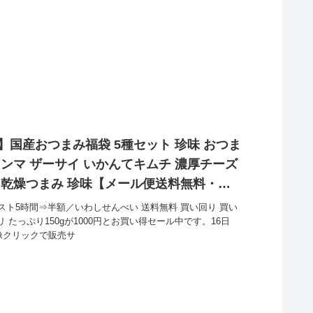
】国産おつまみ福袋 5種セット 珍味 おつま
メンマ ザーサイ いかんてキムチ 濃厚チーズ
供 乾燥つまみ 珍味【メール便送料無料・代
買い得！
ト5時間⇒半額／いわしせんべい 送料無料 買い回り 買い
 たっぷり150gが1000円とお買い得セール中です。16日
像クリックで販売サ