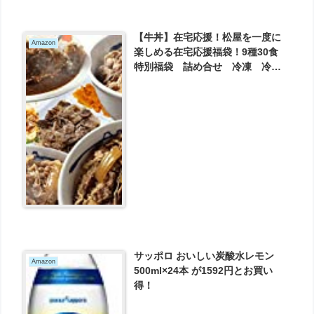
【牛丼】在宅応援！松屋を一度に
Amazon
楽しめる在宅応援福袋！9種30食
特別福袋 詰め合せ 冷凍 冷凍
食品 が5980円とお買い得！
サッポロ おいしい炭酸水レモン
Amazon
500ml×24本 が1592円とお買い
得！