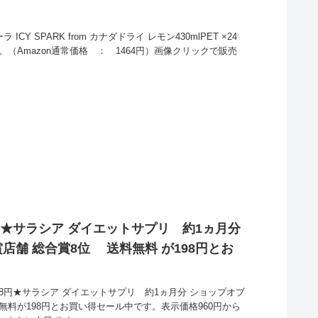
CY SPARK from カナダドライ レモン430mlPET ×24
。（Amazon通常価格 ： 1464円）画像クリックで販売
円★サラシア ダイエットサプリ 約1ヵ月分
店舗 総合賞8位 送料無料 が198円とお
98円★サラシア ダイエットサプリ 約1ヵ月分 ショップオブ
無料が198円とお買い得セール中です。表示価格960円から