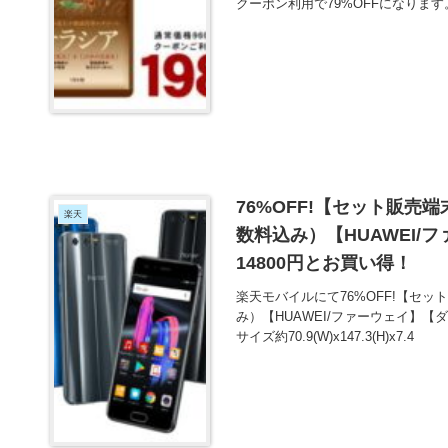
クーポン利用で79%OFFになりま
76%OFF!【セット販売端
楽天
数料込み）【HUAWEI/
14800円とお買い得！
楽天モバイルにて76%OFF!【セット
み）【HUAWEI/ファーウェイ】【
サイズ約70.9(W)x147.3(H)x7.4