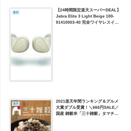
【24時間限定楽天スーパーDEAL】
楽天
Jabra Elite 3 Light Beige 100-
91410003-40 完全ワイヤレスイヤ
ホン が実質5400円とお買い得！
2021楽天年間ランキング＆グルメ
楽天
大賞ダブル受賞！＼666円SALE／
国産 雑穀米「三十雑穀」タマチャ
ンショップの30雑穀米 送料無料 1
日30品目の栄養を実現！ が666円