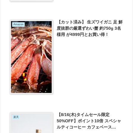
【カット済み】 生ズワイガニ 足 鮮
Amazon
度抜群の厳選ずわい蟹 約750g 3名
様用 が4999円とお買い得！
【8/16(木)タイムセール限定
楽天
50%OFF】ポイント10倍 スペシャ
ルティコーヒー カフェベース