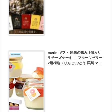
とお買い得！
morin ギフト 彩果の恵み 8個入り
Amazon
生チーズケーキ ＋ フルーツゼリー
2層構造（りんご ぶどう 洋梨 マン
ゴ もも レッドグレープフルーツ 苺
オレンジ) ヨーグルト ギフト プレ
ゼント 冷凍便 が3888円とお買い
得！