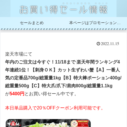
セールまとめ
本ページはプロモーションが含まれています
2022.11.15
楽天市場にて
年内のご注文は今すぐ！11/18まで 楽天年間ランキング4
年連続1位！【刺身ＯＫ】カット生ずわい蟹【A】一番人
気の定番品700g/総重量1kg【B】特大棒ポーション400g/
総重量500g【C】特大爪/爪下/肩肉800g/総重量1.1kg
が
5400円
とお買い得セール中です。
本日単品購入で20％OFFクーポン利用可能です。