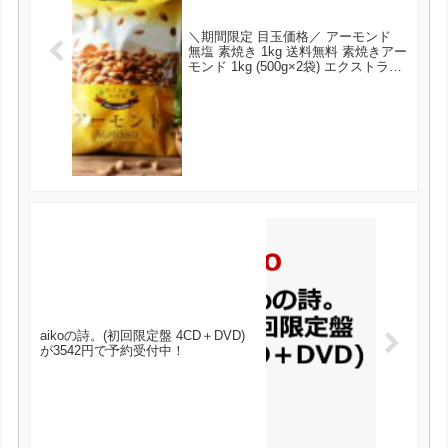
＼期間限定 目玉価格／ アーモンド
無塩 素焼き 1kg 送料無料 素焼きアー
モンド 1kg (500g×2袋) エクストラ
No.1 無塩・有塩 選べるタイプにな
りました♪ が1666円とお買い得！
aikoの詩。(初回限定盤 4CD＋DVD)
が3542円で予約受付中！