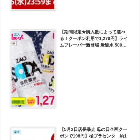
【期間限定★購入数によって選べ
楽天
る！クーポン利用で1,279円】ライ
ムフレーバー新登場 炭酸水 500ml
24本 送料無料 強炭酸 無糖 ZAO
SODA が1279円とお買い得！
【5月2日店長暴走 母の日企画クー
楽天
ポンで198円】極プラセンタ 約1