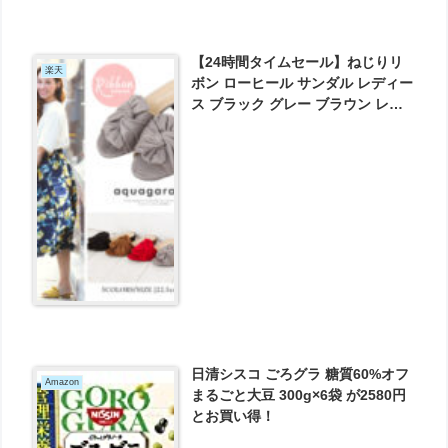
【24時間タイムセール】ねじりリ
楽天
ボン ローヒール サンダル レディー
ス ブラック グレー ブラウン レッ
ド イエロー 軽量 スエード調 つっ
かけ 送料無料 が1599円とお買い
得！
日清シスコ ごろグラ 糖質60%オフ
Amazon
まるごと大豆 300g×6袋 が2580円
とお買い得！