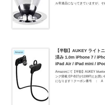
ル常連品になってきていますが、そ
【半額】AUKEY ライトニン
Amazon
済み 1.0m iPhone 7 / iPhon
iPad Air / iPad mini
得！
Amazonにて【半額】AUKEY blu
ング搭載 EP-B27が1199円と
になります！クーポン番号 ： A