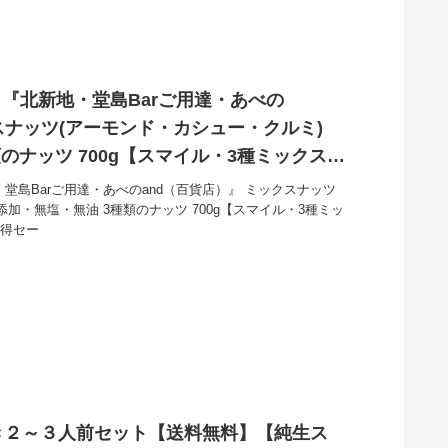
】『北新地・堂島Barご用達・あべの
スナッツ(アーモンド・カシュー・クルミ)
のナッツ 700g【スマイル・3種ミックスナ
とお買い得！
・堂島Barご用達・あべのand（百貨店）』 ミックスナッツ
添加・無塩・無油 3種類のナッツ 700g【スマイル・3種ミッ
い得セー
き２～３人前セット【送料無料】【純生ス