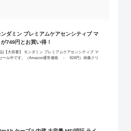
モンダミン プレミアムケアセンシティブ マ
] が749円とお買い得！
外品)【大容量】 モンダミン プレミアムケアセンシティブ マ
セール中です。（Amazon通常価格 ： 924円）画像クリ
0mAh ケーブル内蔵 大容量 MFi認証 ライ