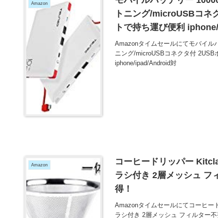
Amazon
トニング/microUSBコ
トで持ち運び便利 iphone/i
お買い得！
Amazonタイムセールにてモバイルバッ
ニング/microUSBコネクタ付 2
iphone/ipad/Android対
コーヒードリッパー Kitc
Amazon
ラシ付き 2層メッシュ フィ
得！
Amazonタイムセールにてコーヒード
ラシ付き 2層メッシュ フィルター不