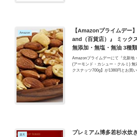
【Amazonプライムデー
Amazon
and（百貨店）』 ミック
無添加・無塩・無油 3種類
ッツ700g】 が1380円
Amazonプライムデーにて『北新地
(アーモンド・カシュー・クルミ) 無
クスナッツ700g】が1380円とお買
プレミアム博多若杉水炊
楽天