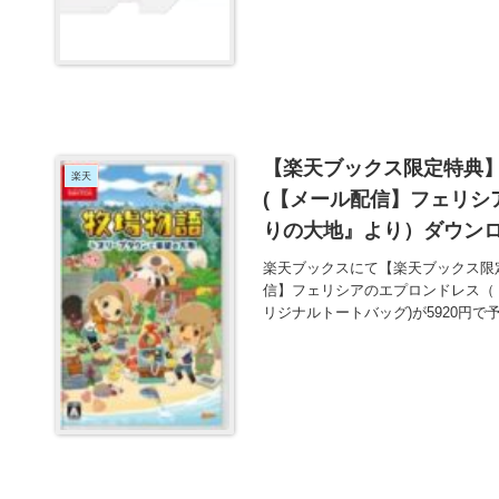
【楽天ブックス限定特典】
楽天
(【メール配信】フェリシ
りの大地』より）ダウンロ
5920円で予約受付中！
楽天ブックスにて【楽天ブックス限
信】フェリシアのエプロンドレス（
リジナルトートバッグ)が5920円