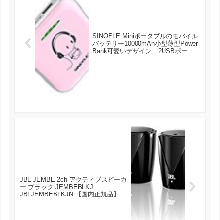
SINOELE Miniポータブルのモバイル
バッテリー10000mAh小型薄型Power
Bank可愛いデザイン 2USBポート
お持ち運び便利 急速充電器 iPhone,
iPad, android等対応 が2099円とお買
い得！
JBL JEMBE 2ch アクティブスピーカ
ー ブラック JEMBEBLKJ
JBLJEMBEBLKJN 【国内正規品】
が4590円とお買い得！