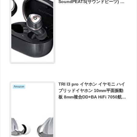
SoundPEATS(サウンドピーツ) ワ
イヤレスイヤホン aptX Adaptive
コーデック対応 / 15時間連続再生 /
ワイヤレス充電 Sonic Pro 【VGP
2021 SUMMER コスパ大賞 & 金
賞】 が5848円とお買い得！
TRI I3 pro イヤホン イヤモニ ハイ
Amazon
ブリッドイヤホン 10mm平面振動
板 8mm複合DD+BA HiFi 7050航空
級アルミニウム合金 2Pinイヤホン
5N OFCリケーブル 3.5mm 中華イ
ヤホン 銀 が16726円とお買い得！