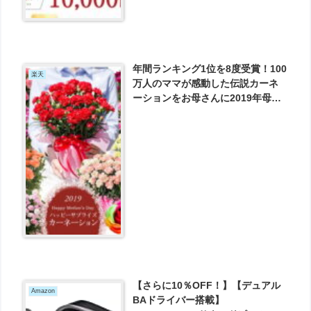
年間ランキング1位を8度受賞！100
楽天
万人のママが感動した伝説カーネ
ーションをお母さんに2019年母の
日プレゼント母の日カーネーショ
ン鉢植えギフト が2980円とお買い
得！
【さらに10％OFF！】【デュアル
Amazon
BAドライバー搭載】