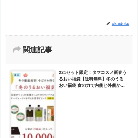
okaidoku
関連記事
221セット限定！タマコスメ新春う
楽天
るおい福袋【送料無料】冬のうる
おい福袋 食の力で内側と外側から
しっかりうるおいチャージ！ が
10000円とお買い得！