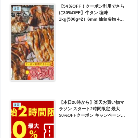
【54％OFF！クーポン利用でさら
楽天
に30%OFF】牛タン 塩味
1kg(500g×2）6mm 仙台名物 4人
前×2 牛たん 塩だれ仕込み 仙台 宮
城 お取り寄せ やわらかい 1キロ が
3500円とお買い得！
【本日20時から】楽天お買い物マ
楽天
ラソン スタート2時間限定 最大
50%OFFクーポン キャンペーン
中！