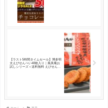
【ラスト5時間タイムセール】博多明
太えびせんべい48枚入り｜風美庵お
試しシリーズ＜送料無料 えびせんべ
い 和菓子 博多明太子使用 お試し ス
イーツ お菓子＞【メール便発送】 が
1058円とお買い得！
ホーム
楽天