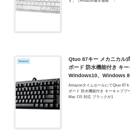
す。（Amazon通常価格 ：
Qtuo 87キー メカニカ
Amazon
ボード 防水機能付き キ
Windows10、Windows
い得！
AmazonタイムセールにてQtuo 
ボード 防水機能付き キーキャププーラー
Mac OS 対応 ブラックが1