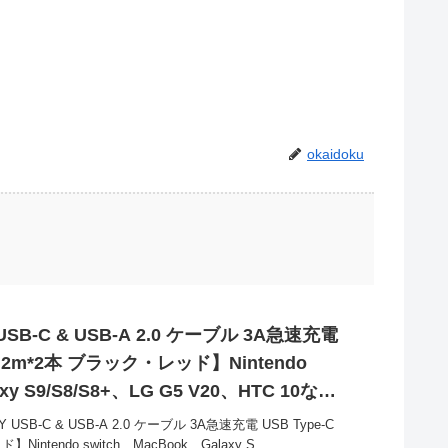
okaidoku
USB-C & USB-A 2.0 ケーブル 3A急速充電
0.2m*2本 ブラック・レッド】Nintendo
xy S9/S8/S8+、LG G5 V20、HTC 10など
9円とお買い得！
USB-C & USB-A 2.0 ケーブル 3A急速充電 USB Type-C
ntendo switch、MacBook、Galaxy S