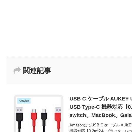
関連記事
USB C ケーブル AUKEY 
Amazon
USB Type-C 機器対応【
switch、MacBook、Gala
対応 CB-CMD34 が74
AmazonにてUSB C ケーブル AUKEY 
機器対応【0.2m*2本 ブラック・レッド】Ni