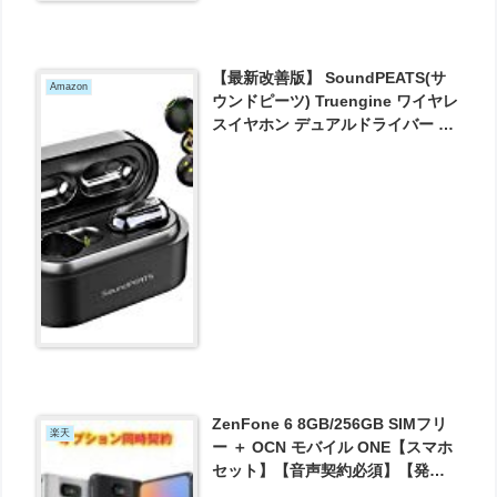
【最新改善版】 SoundPEATS(サ
Amazon
ウンドピーツ) Truengine ワイヤレ
スイヤホン デュアルドライバー イ
ヤホン 高音質 AAC対応
Bluetooth5.0 完全ワイヤレス イヤ
ホン IPX6防水 自動ペアリング 左
右分離型 が3348円とお買い得！
ZenFone 6 8GB/256GB SIMフリ
楽天
ー ＋ OCN モバイル ONE【スマホ
セット】【音声契約必須】【発売
記念特価 9/24 11：00まで】【あん