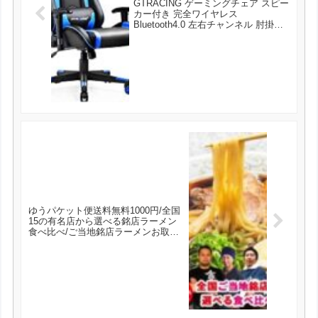
GTRACING ゲーミングチェア スピー
カー付き 完全ワイヤレス
Bluetooth4.0 左右チャンネル 肘掛付
き リクライニング ロッキング 高さ
調整 ブルー GT890Y-BLUE が16830
円とお買い得！
ゆうパケット便送料無料1000円/全国
15の有名店から選べる銘店ラーメン
食べ比べ/ご当地銘店ラーメンお取り
寄せお試しセット が1000円とお買い
得！