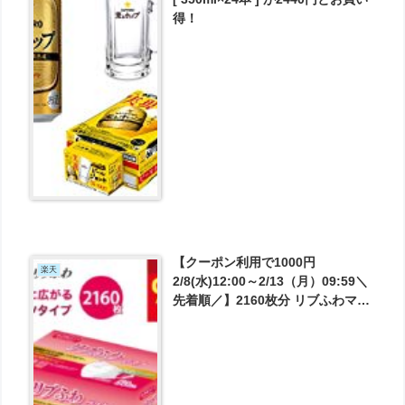
得！
【クーポン利用で1000円
楽天
2/8(水)12:00～2/13（月）09:59＼
先着順／】2160枚分 リブふわマス
ク 小さめ 60枚入 x36箱 が1000円
とお買い得！