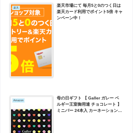
楽天市場にて 毎月5と0のつく日は
楽天
楽天カード利用でポイント5倍 キャ
ンペーン中！
母の日ギフト 【 Galler ガレー ベ
Amazon
ルギー王室御用達 チョコレート 】
ミニバー 24本入 カーネーションセ
ット(メッセージカード付き) (母の
日にお届け) が4233円とお買い得！