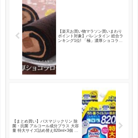
【楽天お買い物マラソン買いまわり
ポイント対象】バレンタイン 総合ラ
ンキング1位! 「極」濃厚ショコラロ
ール 送料無料 ロールケーキ チョコ
レートケーキ サンクドノア ケーキ
15cm が2080円とお買い得！
【まとめ買い】バスマジックリン 除
菌・抗菌 アルコール成分プラス 大容
量 特大サイズ詰め替え820ml×3個 が
750円とお買い得！