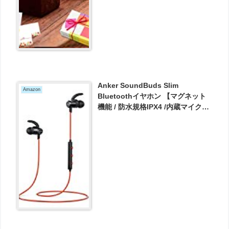
Anker SoundBuds Slim
Amazon
Bluetoothイヤホン 【マグネット
機能 / 防水規格IPX4 /内蔵マイク搭
載】 iPhone、Android各種対応
(レッド) が2199円とお買い得！