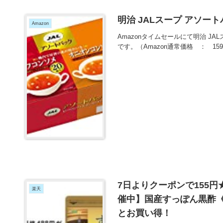
明治 JALスープ アソート
Amazon
Amazonタイムセールにて明治 JA
です。（Amazon通常価格 ： 1
7日よりクーポンで155
楽天
催中】国産すっぽん黒酢《
とお買い得！