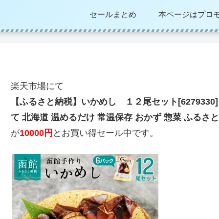
セールまとめ
本ページはプロ
楽天市場にて
【ふるさと納税】いかめし １２尾セット[6279330]
て 北海道 温めるだけ 常温保存 おかず 惣菜 ふるさと
が
10000円
とお買い得セール中です。