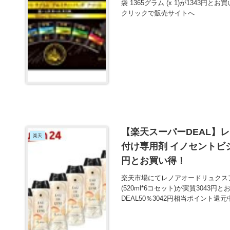
袋 1365グラム (x 1)が1343
クリックで販売サイトへ
【楽天スーパーDEAL】
楽天
付け専用剤 イノセントビジュ
円とお買い得！
楽天市場にてレノアオードリュクス
(520ml*6コセット)が実質304
DEAL50％3042円相当ポイント還