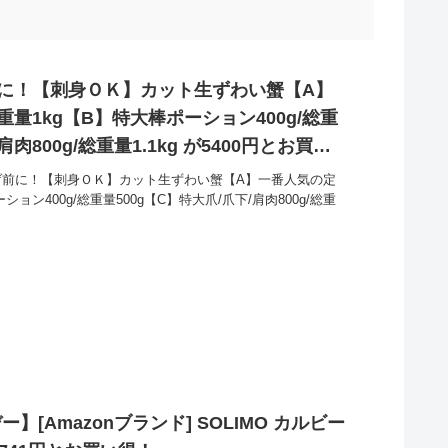
げ前に！【刺身ＯＫ】カット生ずわい蟹【A】
重量1kg【B】特大棒ポーション400g/総重
肉800g/総重量1.1kg が5400円とお買い
上げ前に！【刺身ＯＫ】カット生ずわい蟹【A】一番人気の定
ション400g/総重量500g【C】特大爪/爪下/肩肉800g/総重
】[Amazonブランド] SOLIMO カルビー