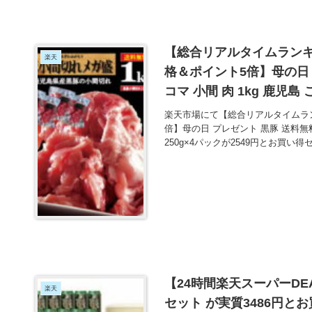
【総合リアルタイムランキ
楽天
格＆ポイント5倍】母の日 
コマ 小間 肉 1kg 鹿児島 
買い得！
楽天市場にて【総合リアルタイムラン
倍】母の日 プレゼント 黒豚 送料無料 
250g×4パックが2549円とお買い得
【24時間楽天スーパーDE
楽天
セット が実質3486円と