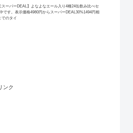
天スーパーDEAL】よなよなエール入り4種24缶飲み比べセ
です。表示価格4980円からスーパーDEAL30%1494円相
までのタイ
リンク