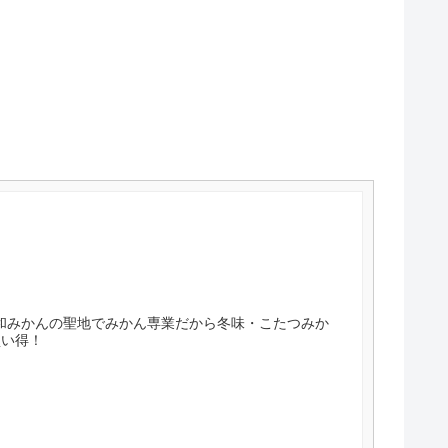
宇和みかんの聖地でみかん専業だから冬味・こたつみか
買い得！