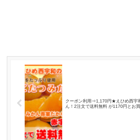
クーポン利用⇒1,170円★えひめ西
ん！2注文で送料無料 が1170円とお