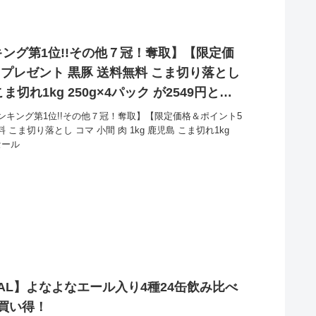
ング第1位!!その他７冠！奪取】【限定価
プレゼント 黒豚 送料無料 こま切り落とし
こま切れ1kg 250g×4パック が2549円とお
キング第1位!!その他７冠！奪取】【限定価格＆ポイント5
こま切り落とし コマ 小間 肉 1kg 鹿児島 こま切れ1kg
セール
AL】よなよなエール入り4種24缶飲み比べ
お買い得！