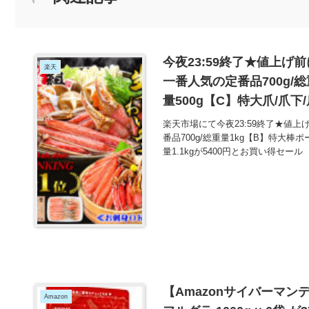
今夜23:59終了★値上
楽天
一番人気の定番品700g/総
量500g【C】特大爪/爪下/肩
得！
楽天市場にて今夜23:59終了★値
番品700g/総重量1kg【B】特大棒ポー
量1.1kgが5400円とお買い得セール
【Amazonサイバーマンデー
Amazon