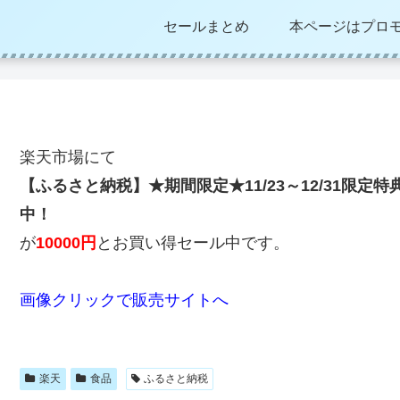
セールまとめ
本ページはプロ
楽天市場にて
【ふるさと納税】★期間限定★11/23～12/31限定
中！
が
10000円
とお買い得セール中です。
画像クリックで販売サイトへ
楽天
食品
ふるさと納税